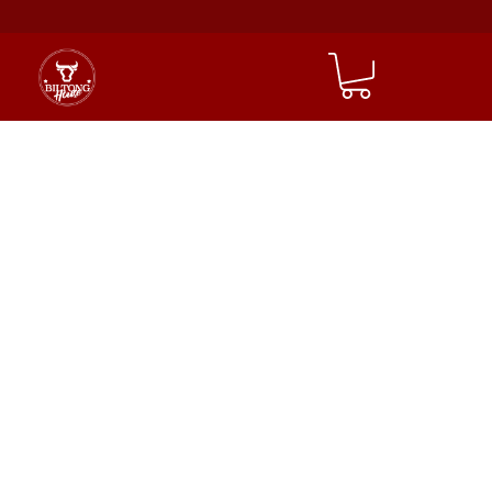
Biltong
selber