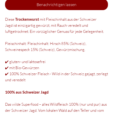
Benachrichtigen lassen
Diese
Trockenwurst
mit Fleischinhalt aus der Schweizer
Jagd ist einzigartig gewürzt, mit Rauch veredelt und
luftgetrocknet. Ein vorzüglicher Genuss für jede Gelegenheit.
Fleischinhalt: Fleischinhalt: Hirsch 85% (Schweiz),
Schweinespeck 15% (Schweiz), Gewürzmischung.
✔️ gluten- und laktosefrei
✔️ mit Bio-Gewürzen
✔️ 100% Schweizer Fleisch - Wild in der Schweiz gejagt, zerlegt
und veredelt
100% aus Schweizer Jagd
Das wilde Superfood – alles Wildfleisch 100% (nur und pur) aus
der Schweizer Jagd. Vom lokalen Wald auf den Teller und vom