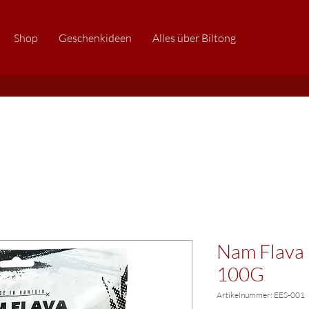
Shop
Geschenkideen
Alles über Biltong
Nam Flava 
100G
Artikelnummer: EES-001