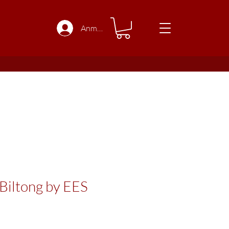
Anmelden
Biltong by EES