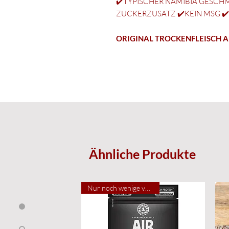
✔️TYPISCHER NAMIBIA GESCH
ZUCKERZUSATZ ✔️KEIN MSG ✔
ORIGINAL TROCKENFLEISCH A
Ähnliche Produkte
Nur noch wenige verfügbar