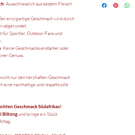
kühlen, trockenen Ort
ch
: Ausschliesslich aus bestem Fleisch
Zürich
Eiweiss
Sonneneinstrahlung u
www.biltong-house.ch
geschlossenen Behälte
Hergestellt in Namibi
 Der einzigartige Geschmack wird durch
Salz
und dazu führen, dass 
n abgerundet.
kt für Sportler, Outdoor-Fans und
Nach dem Öffnen inne
.
n
: Keine Geschmacksverstärker oder
einer Genuss.
 nicht nur den herzhaften Geschmack
ch eine nachhaltige und respektvolle
 echten Geschmack Südafrikas!
l Biltong
und bringe ein Stück
lltag.