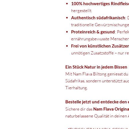
100% hochwertiges Rindfleis
hergestellt.
Authentisch südafrikanisch
:
traditionelle Gewürzmischunge
Proteinreich & gesund
: Perfe
ernährungsbewusste Menschen
Frei von künstlichen Zusätze
unnötigen Zusatzstoffe – nur r
Ein Stück Natur in jedem Bissen
Mit Nam Flava Biltong geniesst du
Südafrikas, sondern unterstützt au
Tierhaltung.
Bestelle jetzt und entdecke den
Sichere dir das
Nam Flava Origina
naturbelassene Qualität in deinen A