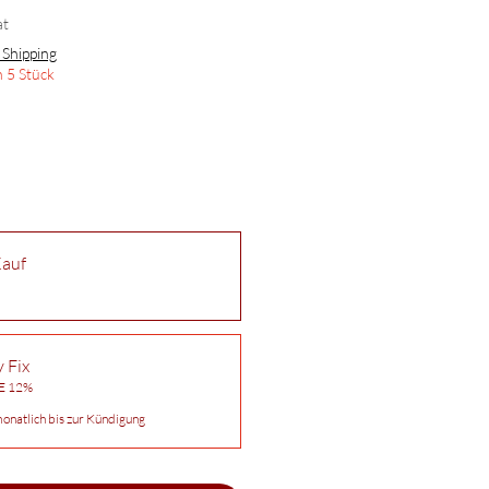
at
 Shipping
 5 Stück
Kauf
 Fix
VE 12%
onatlich bis zur Kündigung