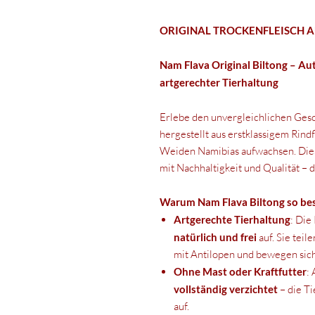
ORIGINAL TROCKENFLEISCH A
Nam Flava Original Biltong – Au
artgerechter Tierhaltung
Erlebe den unvergleichlichen Ge
hergestellt aus erstklassigem Rind
Weiden Namibias aufwachsen. Diese
mit Nachhaltigkeit und Qualität – 
Warum Nam Flava Biltong so bes
Artgerechte Tierhaltung
: Die
natürlich und frei
auf. Sie tei
mit Antilopen und bewegen sich
Ohne Mast oder Kraftfutter
:
vollständig verzichtet
– die T
auf.