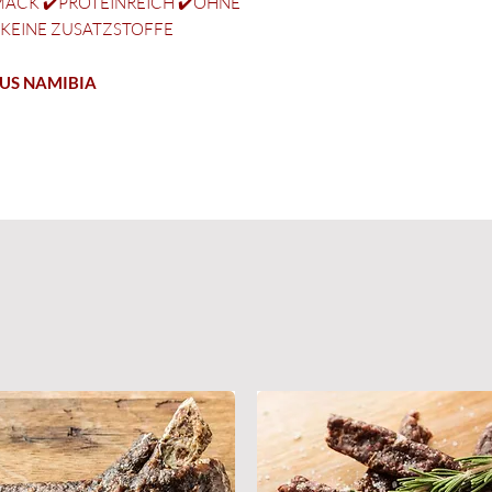
MACK ✔️PROTEINREICH ✔️OHNE
️KEINE ZUSATZSTOFFE
US NAMIBIA