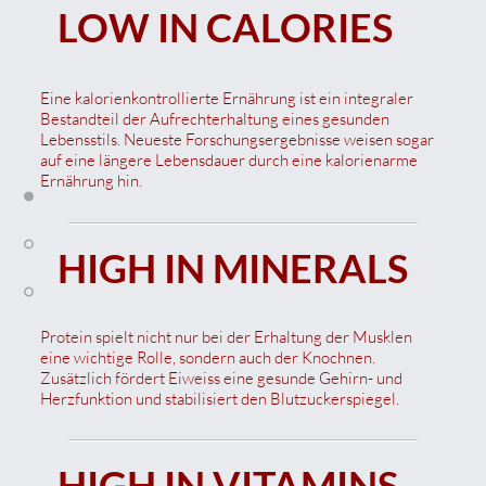
LOW IN CALORIES
-10% ab dem Kauf von 5 Stück
inkl. MwSt.
inkl. MwSt.
inkl. MwSt.
|
|
|
Versand / Shipping
Versand / Shipping
Versand / Shipping
inkl. MwSt.
|
Versand / Shipping
Eine kalorienkontrollierte Ernährung ist ein integraler
Bestandteil der Aufrechterhaltung eines gesunden
Lebensstils. Neueste Forschungsergebnisse weisen sogar
auf eine längere Lebensdauer durch eine kalorienarme
Ernährung hin.
HIGH IN MINERALS
Protein spielt nicht nur bei der Erhaltung der Musklen
eine wichtige Rolle, sondern auch der Knochnen.
Zusätzlich fördert Eiweiss eine gesunde Gehirn- und
Herzfunktion und stabilisiert den Blutzuckerspiegel.
HIGH IN VITAMINS