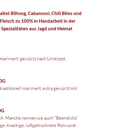
ltet Biltong, Cabanossi, Chili Bites und
Fleisch zu 100% in Handarbeit in der
e Spezialitäten aus Jagd und Heimat
 mariniert, gewürzt nach Urrezept,
50G
raditionell mariniert, extra gewürzt mit
0G
sch. Manche nennen sie auch "Beersticks"
ige, knackige, luftgetrocknete Rohwurst