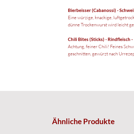
Bierbeisser (Cabanossi) - Schwei
Eine würzige, knackige, luftgetro
dünne Trockenwurst wird leicht ge
Chili Bites (Sticks) - Rindfleisch 
Achtung, feiner Chili! Feines Schwe
geschnitten, gewürzt nach Urrezept
Ähnliche Produkte